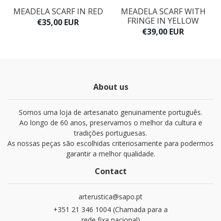
E
MEADELA SCARF IN RED
MEADELA SCARF WITH
FRINGE IN YELLOW
€35,00 EUR
€39,00 EUR
About us
Somos uma loja de artesanato genuinamente português.
Ao longo de 60 anos, preservamos o melhor da cultura e
tradições portuguesas.
As nossas peças são escolhidas criteriosamente para podermos
garantir a melhor qualidade.
Contact
arterustica@sapo.pt
+351 21 346 1004 (Chamada para a
rede fixa nacional)