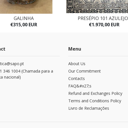
GALINHA
PRESÉPIO 101 AZULEJ
€315,00 EUR
€1.970,00 EUR
act
Menu
stica@sapo.pt
About Us
1 346 1004 (Chamada para a
Our Commitment
xa nacional)
Contacts
FAQ&#x27;s
Refund and Exchanges​ Policy
Terms and Conditions Policy
Livro de Reclamações