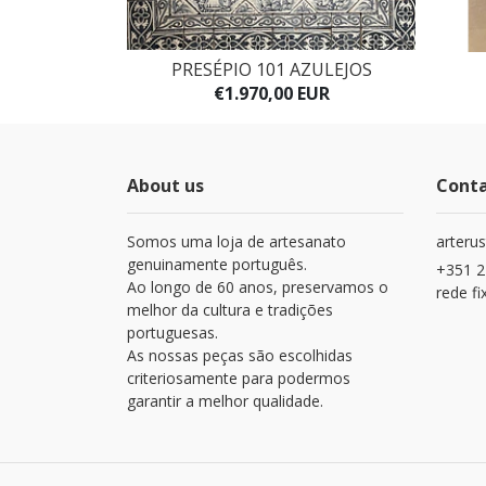
A
PRESÉPIO 101 AZULEJOS
UR
€1.970,00 EUR
About us
Cont
Somos uma loja de artesanato
arteru
genuinamente português.
+351 2
Ao longo de 60 anos, preservamos o
rede fi
melhor da cultura e tradições
portuguesas.
As nossas peças são escolhidas
criteriosamente para podermos
garantir a melhor qualidade.