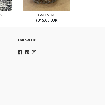
OS
GALINHA
PRESÉP
€315,00 EUR
€1
Follow Us