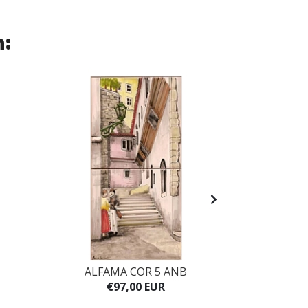
n:
ALFAMA COR 5 ANB
CARAVE
€97,00 EUR
€