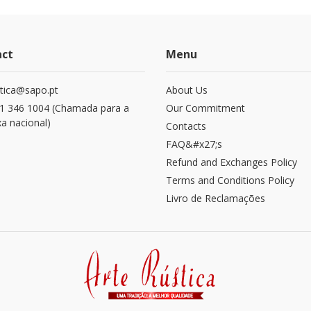
act
Menu
stica@sapo.pt
About Us
1 346 1004 (Chamada para a
Our Commitment
xa nacional)
Contacts
FAQ&#x27;s
Refund and Exchanges​ Policy
Terms and Conditions Policy
Livro de Reclamações