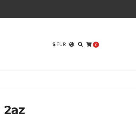
EUR
0
 2az