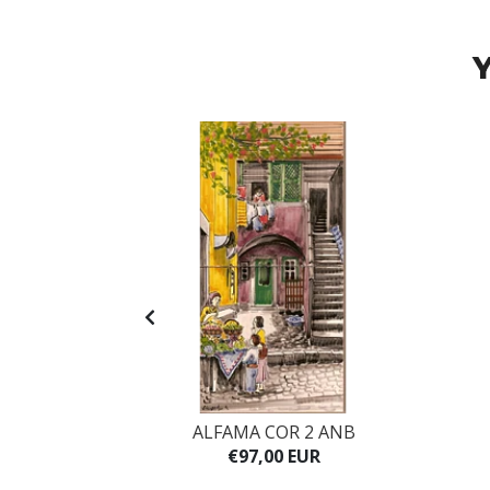
Y
VG 2AZ
ALFAMA COR 2 ANB
UR
€97,00 EUR