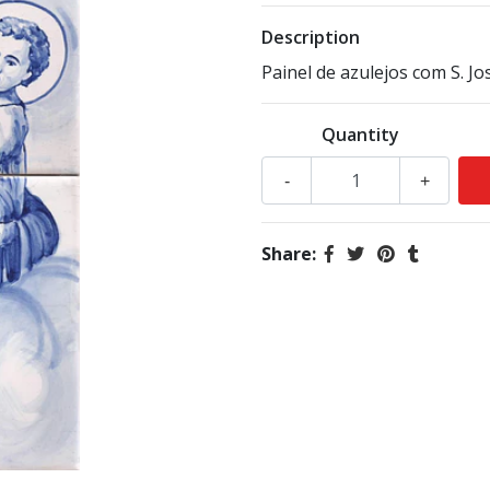
Description
Painel de azulejos com S. J
Quantity
-
+
Share: