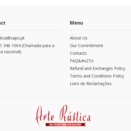
act
Menu
stica@sapo.pt
About Us
1 346 1004 (Chamada para a
Our Commitment
xa nacional)
Contacts
FAQ&#x27;s
Refund and Exchanges​ Policy
Terms and Conditions Policy
Livro de Reclamações