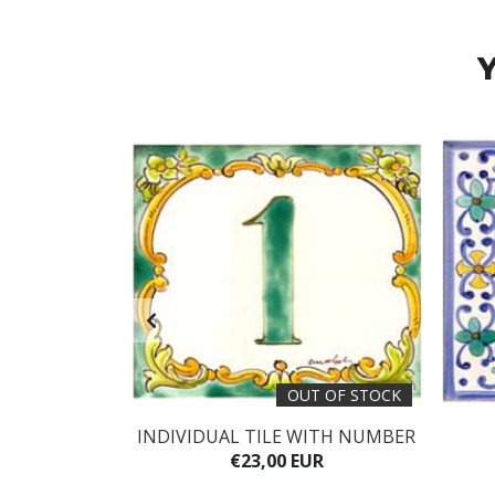
Y
OUT OF STOCK
 #3 ANB
INDIVIDUAL TILE WITH NUMBER
UR
€23,00 EUR