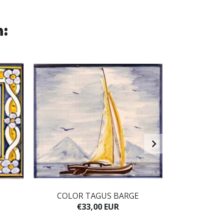
n:
COLOR TAGUS BARGE
FIS
€33,00 EUR
€