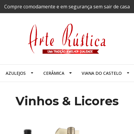
Compre comodamente e em segurança sem sair de casa
AZULEJOS
CERÂMICA
VIANA DO CASTELO
Vinhos & Licores