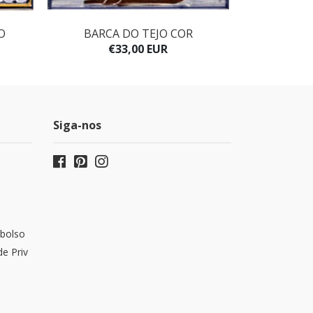
O
BARCA DO TEJO COR
BARC
€33,00 EUR
€
Siga-nos
bolso
de Priv