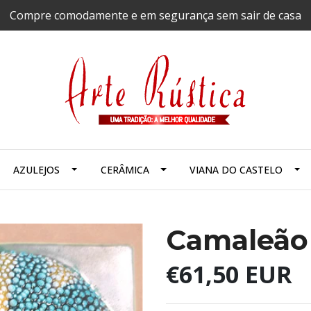
Compre comodamente e em segurança sem sair de casa
AZULEJOS
CERÂMICA
VIANA DO CASTELO
Camaleão 
€61,50 EUR