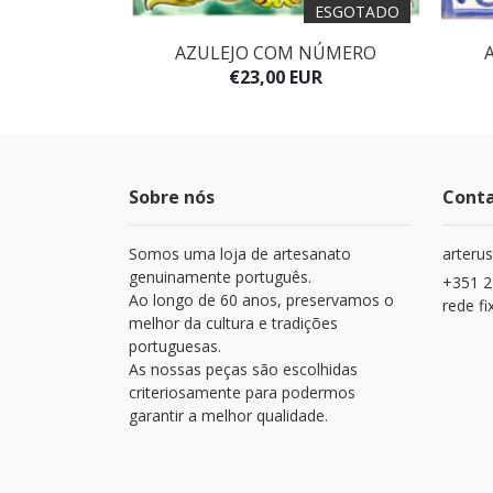
ESGOTADO
ZUL ANB
AZULEJO COM NÚMERO
UR
€23,00 EUR
Sobre nós
Cont
Somos uma loja de artesanato
arteru
genuinamente português.
+351 2
Ao longo de 60 anos, preservamos o
rede fi
melhor da cultura e tradições
portuguesas.
As nossas peças são escolhidas
criteriosamente para podermos
garantir a melhor qualidade.