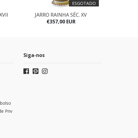
ESGOTADO
XVII
JARRO RAINHA SÉC. XV
€357,00 EUR
€
Siga-nos
bolso
de Priv