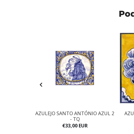
Pod
 1 - ANB
AZULEJO SANTO ANTÓNIO AZUL 2
AZU
- TQ
UR
€33,00 EUR