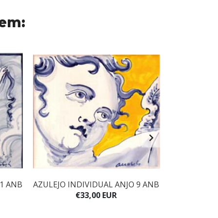
 em:
 1 ANB
AZULEJO INDIVIDUAL ANJO 9 ANB
AZULEJO IND
€33,00 EUR
€