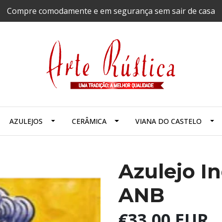
Compre comodamente e em segurança sem sair de casa
AZULEJOS
CERÂMICA
VIANA DO CASTELO
Azulejo In
ANB
€33,00 EUR